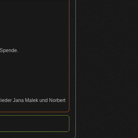
e Spende.
ieder Jana Malek und Norbert